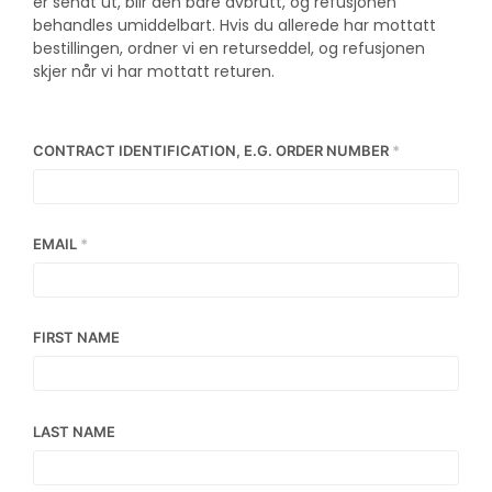
er sendt ut, blir den bare avbrutt, og refusjonen
behandles umiddelbart. Hvis du allerede har mottatt
bestillingen, ordner vi en returseddel, og refusjonen
skjer når vi har mottatt returen.
CONTRACT IDENTIFICATION, E.G. ORDER NUMBER
*
EMAIL
*
FIRST NAME
LAST NAME