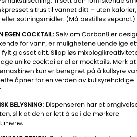
-smakstilsetning. Tilsett den forfriskende s
skpresset sitrus til vannet ditt – uten kalorier,
 eller søtningsmidler. (Må bestilles separat)
IN EGEN COCKTAIL:
Selv om Carbon8 er desig
kende for vann, er mulighetene uendelige et
 fylt glasset ditt. Slipp løs mixologikreativitet
lage unike cocktailer eller mocktails. Merk at
remaskinen kun er beregnet på å kullsyre va
tte åpner for en verden av kullsyreholdige
.
ISK BELYSNING:
Dispenseren har et omgivelse
ten, slik at den er lett å se i de mørkere
stimene.