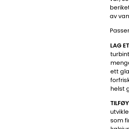
berike
av van
Passer
LAG E
turbin
mengde
ett gl
forfri
helst 
TILFØY
utvikl
som fi