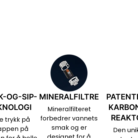
K-OG-SIP-
MINERALFILTRE
PATENT
KNOLOGI
KARBO
Mineralfilteret
REAKT
forbedrer vannets
e trykk på
smak og er
appen på
Den uni
designet for å