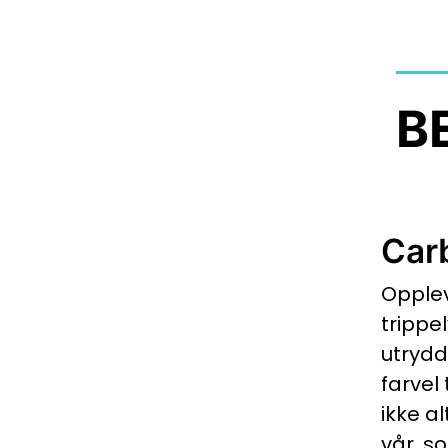
B
Car
Opplev
trippe
utrydd
farvel 
ikke a
vår, s