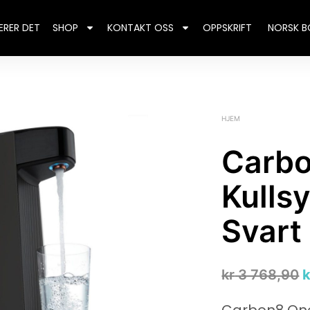
ERER DET
SHOP
KONTAKT OSS
OPPSKRIFT
NORSK B
HJEM
Carb
Kulls
Svart
kr
3 768,90
k