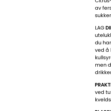
Citrus
av fer
sukker
LAG
D
uteluk
du har
ved å 
kullsy
men de
drikker
PRAKT
ved tu
kveld