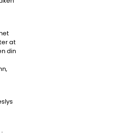
maken
net
ter at
en din
nn,
slys