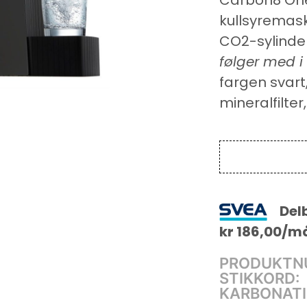
Carbon8 One
kullsyremaski
CO2-sylinder
følger med i
fargen svart,
mineralfilte
Delb
kr
186,00
/m
PRODUKTN
STIKKORD:
KARBONATI