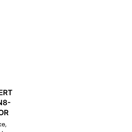
ERT
N8-
OR
ke,