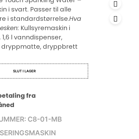
 Touch Sparkling Water –
n i svart. Passer til alle
e i standardstørrelse.
Hva
 esken:
Kullsyremaskin i
 1,6 l vanndispenser,
r, dryppmatte, dryppbrett
SLUT I LAGER
etaling fra
åned
UMMER:
C8-01-MB
SERINGSMASKIN