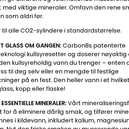
t med viktige mineraler. Omfavn den rene 
n som aldri før.
 til alle CO2-sylindere i standardstørrelse.
TT GLASS OM GANGEN:
Carbon8s patenterte
teknologi kullsyresetter og doserer nøyaktig
n kullsyreholdig vann du trenger – enten d
ass til deg selv eller en mengde til festlige
skninger på en fest. Den heller vann i et hvilk
glass, kopp eller flaske!
 ESSENTIELLE MINERALER:
Vårt mineraliseringsfi
et for å eliminere dårlig smak, og tilfører mine
nnes i kildevann, inkludert kalium, magnesi