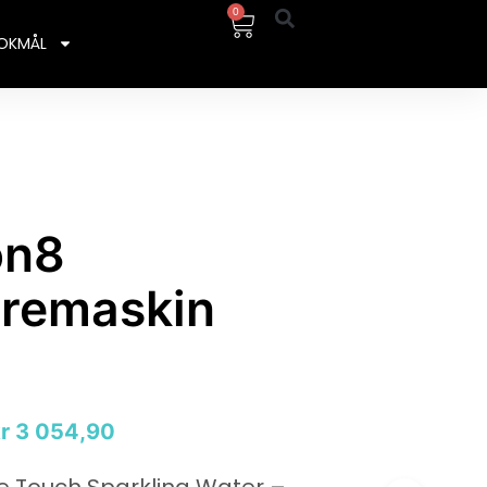
0
OKMÅL
on8
yremaskin
r
3 054,90