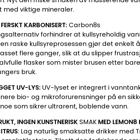
m. Nyt den friske smaken av musserende va
t med viktige mineraler.
 FERSKT KARBONISERT:
Carbon8s
salternativ forhindrer at kullsyreholdig vann
 Den raske kullsyreprosessen gjør det enkelt å 
asset flere ganger, slik at du slipper frustra
alvfulle flasker som mister brusen etter bare
ngers bruk.
GGET UV-LYS:
UV-lyset er integrert i vanntan
inere bio- og mikroforurensninger på en sikk
noe som sikrer ultrarent, boblende vann.
RUKT, INGEN KUNSTNERISK
SMAK
MED LEMON8 
CITRUS
: Lag naturlig smaksatte drikker med T