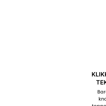
KLIK
TE
Bar
kn