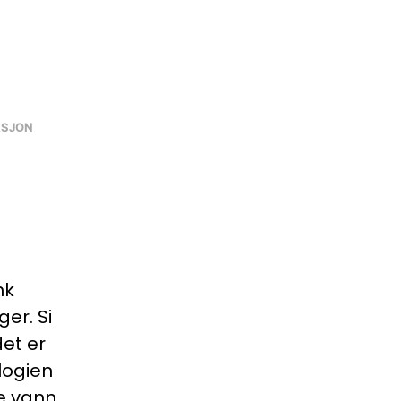
ASJON
nk
er. Si
det er
ologien
e vann