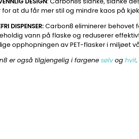
VENNLIG DESIGN
: Carbon8s slanke, slanke de
 for at du får mer stil og mindre kaos på kjø
FRI DISPENSER:
Carbon8 eliminerer behovet f
reholdig vann på flaske og reduserer effektiv
ige opphopningen av PET-flasker i miljøet vå
8 er også tilgjengelig i fargene
sølv
og
hvit
.