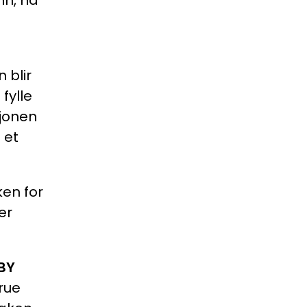
nn, nå
 blir
fylle
sjonen
 et
ken for
er
BY
rue