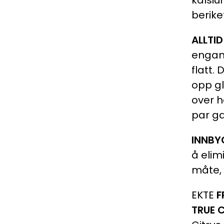
kalsiu
berike
ALLTID
engang
flatt.
opp gl
over h
par ga
INNBY
å elim
måte, 
EKTE
F
TRUE 