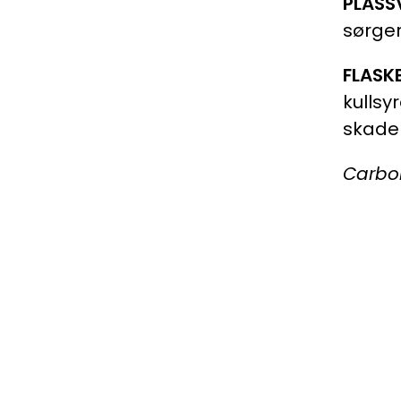
PLASS
sørger
FLASKE
kullsy
skadel
Carbon