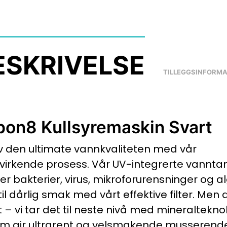
ESKRIVELSE
TILLEGGSINFORM
bon8 Kullsyremaskin Svart
 den ultimate vannkvaliteten med vår
lvirkende prosess. Vår UV-integrerte vannta
er bakterier, virus, mikroforurensninger og alg
til dårlig smak med vårt effektive filter. Men 
lt – vi tar det til neste nivå med mineraltekn
om gir ultrarent og velsmakende musserend