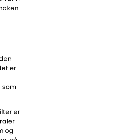
smaken
 den
et er
et som
lter er
raler
um og